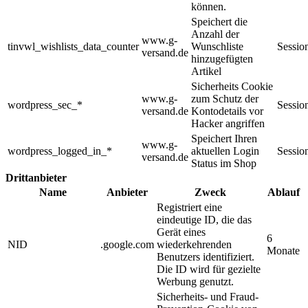
können.
Speichert die
Anzahl der
www.g-
tinvwl_wishlists_data_counter
Wunschliste
Sessio
versand.de
hinzugefügten
Artikel
Sicherheits Cookie
www.g-
zum Schutz der
wordpress_sec_*
Sessio
versand.de
Kontodetails vor
Hacker angriffen
Speichert Ihren
www.g-
wordpress_logged_in_*
aktuellen Login
Sessio
versand.de
Status im Shop
Drittanbieter
Name
Anbieter
Zweck
Ablauf
Registriert eine
eindeutige ID, die das
Gerät eines
6
NID
.google.com
wiederkehrenden
Monate
Benutzers identifiziert.
Die ID wird für gezielte
Werbung genutzt.
Sicherheits- und Fraud-