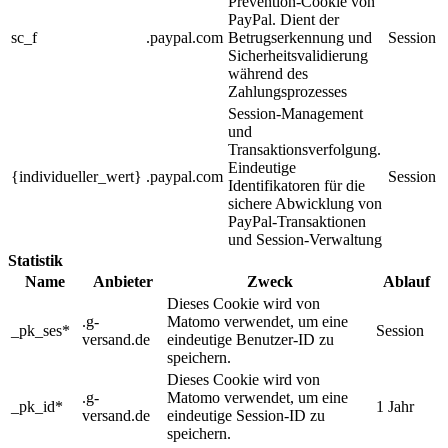
Prevention-Cookie von
PayPal. Dient der
sc_f
.paypal.com
Betrugserkennung und
Session
Sicherheitsvalidierung
während des
Zahlungsprozesses
Session-Management
und
Transaktionsverfolgung.
Eindeutige
{individueller_wert}
.paypal.com
Session
Identifikatoren für die
sichere Abwicklung von
PayPal-Transaktionen
und Session-Verwaltung
Statistik
Name
Anbieter
Zweck
Ablauf
Dieses Cookie wird von
.g-
Matomo verwendet, um eine
_pk_ses*
Session
versand.de
eindeutige Benutzer-ID zu
speichern.
Dieses Cookie wird von
.g-
Matomo verwendet, um eine
_pk_id*
1 Jahr
versand.de
eindeutige Session-ID zu
speichern.