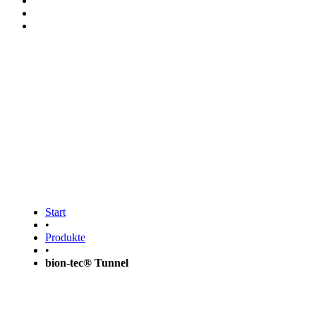
bion-tec® Tunnel
Start
•
Produkte
•
bion-tec® Tunnel