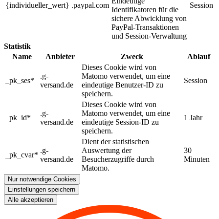
Eindeutige
{individueller_wert}
.paypal.com
Session
Identifikatoren für die
sichere Abwicklung von
PayPal-Transaktionen
und Session-Verwaltung
Statistik
Name
Anbieter
Zweck
Ablauf
Dieses Cookie wird von
.g-
Matomo verwendet, um eine
_pk_ses*
Session
versand.de
eindeutige Benutzer-ID zu
speichern.
Dieses Cookie wird von
.g-
Matomo verwendet, um eine
_pk_id*
1 Jahr
versand.de
eindeutige Session-ID zu
speichern.
Dient der statistischen
.g-
Auswertung der
30
_pk_cvar*
versand.de
Besucherzugriffe durch
Minuten
Matomo.
Nur notwendige Cookies
Einstellungen speichern
Alle akzeptieren