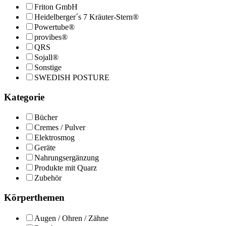
Friton GmbH
Heidelberger´s 7 Kräuter-Stern®
Powertube®
provibes®
QRS
Sojall®
Sonstige
SWEDISH POSTURE
Kategorie
Bücher
Cremes / Pulver
Elektrosmog
Geräte
Nahrungsergänzung
Produkte mit Quarz
Zubehör
Körperthemen
Augen / Ohren / Zähne