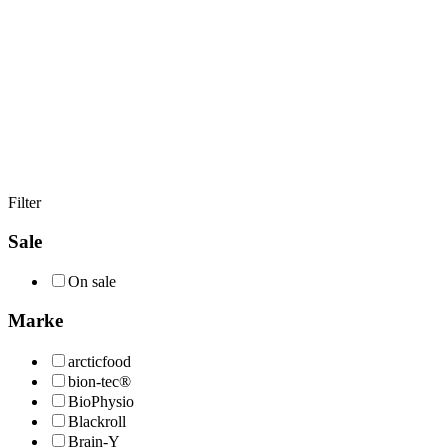
Filter
Sale
On sale
Marke
arcticfood
bion-tec®
BioPhysio
Blackroll
Brain-Y