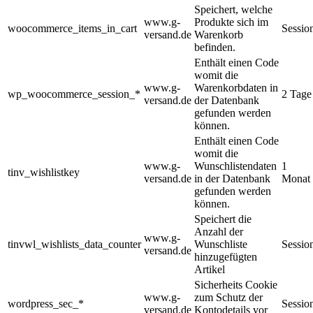
Speichert, welche
www.g-
Produkte sich im
woocommerce_items_in_cart
Sessio
versand.de
Warenkorb
befinden.
Enthält einen Code
womit die
www.g-
Warenkorbdaten in
wp_woocommerce_session_*
2 Tage
versand.de
der Datenbank
gefunden werden
können.
Enthält einen Code
womit die
www.g-
Wunschlistendaten
1
tinv_wishlistkey
versand.de
in der Datenbank
Monat
gefunden werden
können.
Speichert die
Anzahl der
www.g-
tinvwl_wishlists_data_counter
Wunschliste
Sessio
versand.de
hinzugefügten
Artikel
Sicherheits Cookie
www.g-
zum Schutz der
wordpress_sec_*
Sessio
versand.de
Kontodetails vor