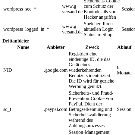
Sicherheits Cookie
www.g-
zum Schutz der
wordpress_sec_*
Sessio
versand.de
Kontodetails vor
Hacker angriffen
Speichert Ihren
www.g-
wordpress_logged_in_*
aktuellen Login
Sessio
versand.de
Status im Shop
Drittanbieter
Name
Anbieter
Zweck
Ablauf
Registriert eine
eindeutige ID, die das
Gerät eines
6
NID
.google.com
wiederkehrenden
Monate
Benutzers identifiziert.
Die ID wird für gezielte
Werbung genutzt.
Sicherheits- und Fraud-
Prevention-Cookie von
PayPal. Dient der
sc_f
.paypal.com
Betrugserkennung und
Session
Sicherheitsvalidierung
während des
Zahlungsprozesses
Session-Management