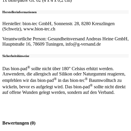
1x bion-pad® Gr. 02 (4 x 4 x 0,2 cm)
Herstellerinformationen
Hersteller: bion-tec GmbH, Sonnenstr. 28, 8280 Kreuzlingen
(Schweiz), www.bion-tec.ch
Verantwortliche Person: Gesundheitsversand Andreas Heine GmbH,
Hauptstraße 16, 78609 Tuningen, info@g-versand.de
Sicherheitshinweise
®
Das bion-pad
sollte nicht über 180° Celsius erhitzt werden.
Anwendern, die allergisch auf Silikon oder Naturgummi reagieren,
®
®
empfehlen wir das bion-pad
in das bion-tec
Baumwolltuch zu
®
wickeln, bevor es aufgelegt wird. Das bion-pad
sollte nicht direkt
auf offene Wunden gelegt werden, sondern auf den Verband.
Bewertungen (0)