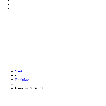
bion-pad® Gr. 02
Start
•
Produkte
•
bion-pad® Gr. 02