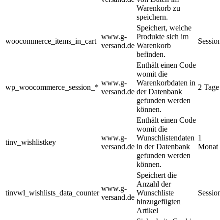
Warenkorb zu
speichern.
Speichert, welche
www.g-
Produkte sich im
woocommerce_items_in_cart
Sessio
versand.de
Warenkorb
befinden.
Enthält einen Code
womit die
www.g-
Warenkorbdaten in
wp_woocommerce_session_*
2 Tage
versand.de
der Datenbank
gefunden werden
können.
Enthält einen Code
womit die
www.g-
Wunschlistendaten
1
tinv_wishlistkey
versand.de
in der Datenbank
Monat
gefunden werden
können.
Speichert die
Anzahl der
www.g-
tinvwl_wishlists_data_counter
Wunschliste
Sessio
versand.de
hinzugefügten
Artikel