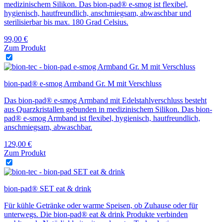
medizinischem Silikon. Das bion-pad® e-smog ist flexibel,
hygienisch, hautfreundlich, anschmiegsam, abwaschbar und
sterilisierbar bis max. 180 Grad Celsius.
99,00
€
Zum Produkt
bion-pad® e-smog Armband Gr. M mit Verschluss
Das bion-pad® e-smog Armband mit Edelstahlverschluss besteht
aus Quarzkristallen gebunden in medizinischem Silikon. Das bion-
pad® e-smog Armband ist flexibel, hygienisch, hautfreundlich,
anschmiegsam, abwaschbar.
129,00
€
Zum Produkt
bion-pad® SET eat & drink
Für kühle Getränke oder warme Speisen, ob Zuhause oder für
unterwegs. Die bion-pad® eat & drink Produkte verbinden