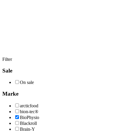
Filter
Sale
On sale
Marke
arcticfood
bion-tec®
BioPhysio
Blackroll
Brain-Y