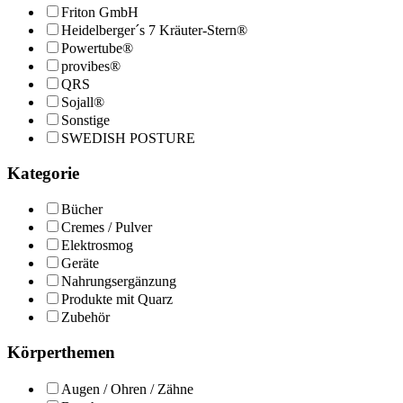
Friton GmbH
Heidelberger´s 7 Kräuter-Stern®
Powertube®
provibes®
QRS
Sojall®
Sonstige
SWEDISH POSTURE
Kategorie
Bücher
Cremes / Pulver
Elektrosmog
Geräte
Nahrungsergänzung
Produkte mit Quarz
Zubehör
Körperthemen
Augen / Ohren / Zähne