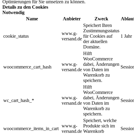
Optimierungen für Sie umsetzen zu können.
Details zu den Cookies
Notwendig
Name
Anbieter
Zweck
Ablau
Speichert Ihren
Zustimmungsstatus
www.g-
cookie_status
für Cookies auf
1 Jahr
versand.de
der aktuellen
Domäne.
Hilft
WooCommerce
www.g-
dabei, Änderungen
woocommerce_cart_hash
Sessio
versand.de
von Daten im
Warenkorb zu
speichern.
Hilft
WooCommerce
www.g-
dabei, Änderungen
wc_cart_hash_*
Sessio
versand.de
von Daten im
Warenkorb zu
speichern.
Speichert, welche
www.g-
Produkte sich im
woocommerce_items_in_cart
Sessio
versand.de
Warenkorb