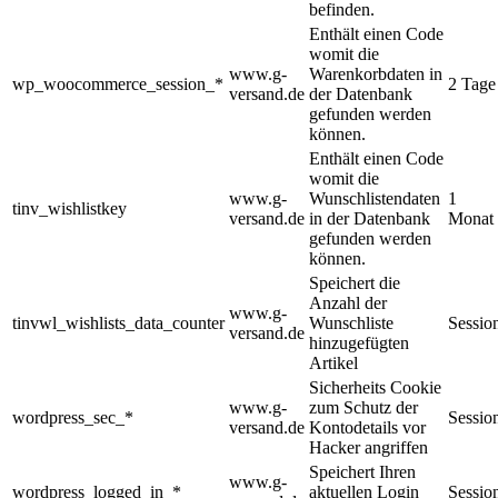
befinden.
Enthält einen Code
womit die
www.g-
Warenkorbdaten in
wp_woocommerce_session_*
2 Tage
versand.de
der Datenbank
gefunden werden
können.
Enthält einen Code
womit die
www.g-
Wunschlistendaten
1
tinv_wishlistkey
versand.de
in der Datenbank
Monat
gefunden werden
können.
Speichert die
Anzahl der
www.g-
tinvwl_wishlists_data_counter
Wunschliste
Sessio
versand.de
hinzugefügten
Artikel
Sicherheits Cookie
www.g-
zum Schutz der
wordpress_sec_*
Sessio
versand.de
Kontodetails vor
Hacker angriffen
Speichert Ihren
www.g-
wordpress_logged_in_*
aktuellen Login
Sessio