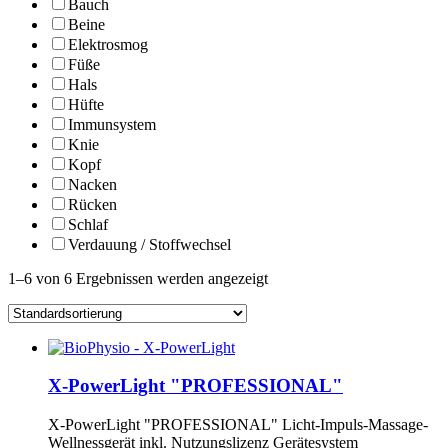
Bauch
Beine
Elektrosmog
Füße
Hals
Hüfte
Immunsystem
Knie
Kopf
Nacken
Rücken
Schlaf
Verdauung / Stoffwechsel
1–6 von 6 Ergebnissen werden angezeigt
X-PowerLight "PROFESSIONAL"
X-PowerLight "PROFESSIONAL" Licht-Impuls-Massage-
Wellnessgerät inkl. Nutzungslizenz Gerätesystem