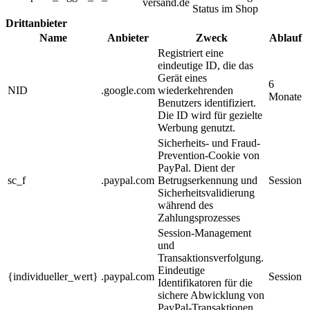
versand.de
Status im Shop
Drittanbieter
Name
Anbieter
Zweck
Ablauf
Registriert eine
eindeutige ID, die das
Gerät eines
6
NID
.google.com
wiederkehrenden
Monate
Benutzers identifiziert.
Die ID wird für gezielte
Werbung genutzt.
Sicherheits- und Fraud-
Prevention-Cookie von
PayPal. Dient der
sc_f
.paypal.com
Betrugserkennung und
Session
Sicherheitsvalidierung
während des
Zahlungsprozesses
Session-Management
und
Transaktionsverfolgung.
Eindeutige
{individueller_wert}
.paypal.com
Session
Identifikatoren für die
sichere Abwicklung von
PayPal-Transaktionen