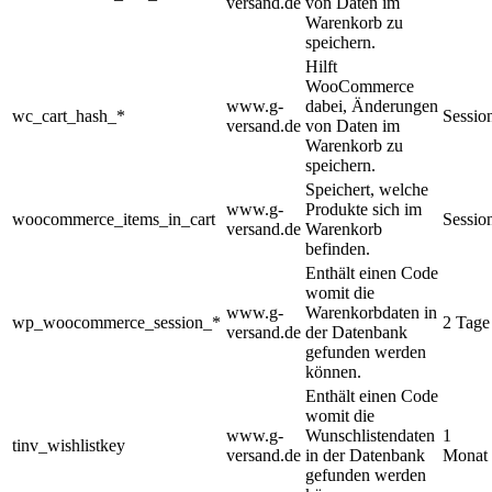
versand.de
von Daten im
Warenkorb zu
speichern.
Hilft
WooCommerce
www.g-
dabei, Änderungen
wc_cart_hash_*
Sessio
versand.de
von Daten im
Warenkorb zu
speichern.
Speichert, welche
www.g-
Produkte sich im
woocommerce_items_in_cart
Sessio
versand.de
Warenkorb
befinden.
Enthält einen Code
womit die
www.g-
Warenkorbdaten in
wp_woocommerce_session_*
2 Tage
versand.de
der Datenbank
gefunden werden
können.
Enthält einen Code
womit die
www.g-
Wunschlistendaten
1
tinv_wishlistkey
versand.de
in der Datenbank
Monat
gefunden werden