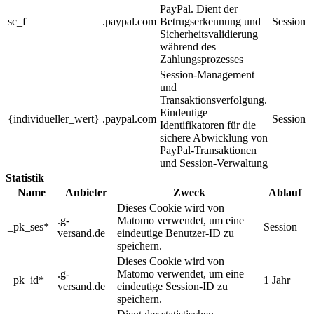
PayPal. Dient der
sc_f
.paypal.com
Betrugserkennung und
Session
Sicherheitsvalidierung
während des
Zahlungsprozesses
Session-Management
und
Transaktionsverfolgung.
Eindeutige
{individueller_wert}
.paypal.com
Session
Identifikatoren für die
sichere Abwicklung von
PayPal-Transaktionen
und Session-Verwaltung
Statistik
Name
Anbieter
Zweck
Ablauf
Dieses Cookie wird von
.g-
Matomo verwendet, um eine
_pk_ses*
Session
versand.de
eindeutige Benutzer-ID zu
speichern.
Dieses Cookie wird von
.g-
Matomo verwendet, um eine
_pk_id*
1 Jahr
versand.de
eindeutige Session-ID zu
speichern.