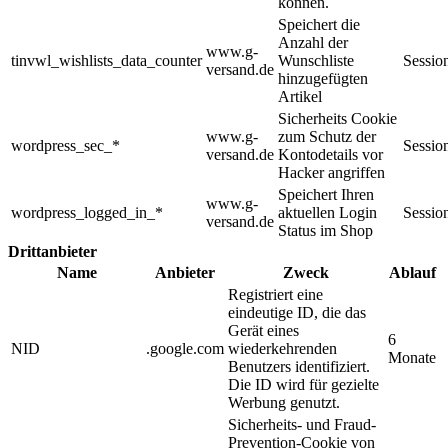
können.
Speichert die
Anzahl der
www.g-
tinvwl_wishlists_data_counter
Wunschliste
Sessio
versand.de
hinzugefügten
Artikel
Sicherheits Cookie
www.g-
zum Schutz der
wordpress_sec_*
Sessio
versand.de
Kontodetails vor
Hacker angriffen
Speichert Ihren
www.g-
wordpress_logged_in_*
aktuellen Login
Sessio
versand.de
Status im Shop
Drittanbieter
Name
Anbieter
Zweck
Ablauf
Registriert eine
eindeutige ID, die das
Gerät eines
6
NID
.google.com
wiederkehrenden
Monate
Benutzers identifiziert.
Die ID wird für gezielte
Werbung genutzt.
Sicherheits- und Fraud-
Prevention-Cookie von