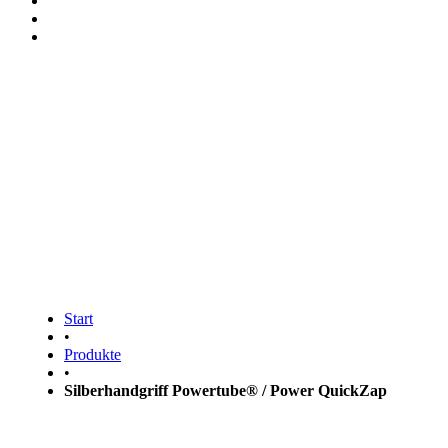
Silberhandgriff Powertube®
/ Power QuickZap
Start
•
Produkte
•
Silberhandgriff Powertube® / Power QuickZap