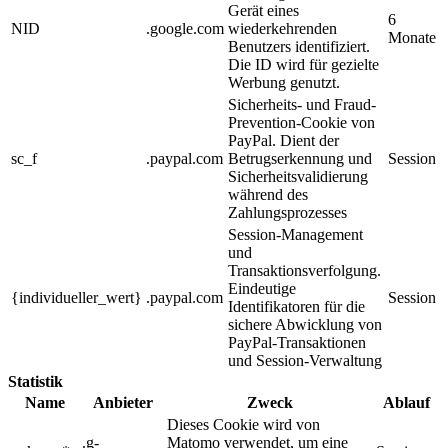
Gerät eines
6
NID
.google.com
wiederkehrenden
Monate
Benutzers identifiziert.
Die ID wird für gezielte
Werbung genutzt.
Sicherheits- und Fraud-
Prevention-Cookie von
PayPal. Dient der
sc_f
.paypal.com
Betrugserkennung und
Session
Sicherheitsvalidierung
während des
Zahlungsprozesses
Session-Management
und
Transaktionsverfolgung.
Eindeutige
{individueller_wert}
.paypal.com
Session
Identifikatoren für die
sichere Abwicklung von
PayPal-Transaktionen
und Session-Verwaltung
Statistik
Name
Anbieter
Zweck
Ablauf
Dieses Cookie wird von
.g-
Matomo verwendet, um eine