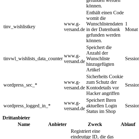
gefunden werden
können.
Enthält einen Code
womit die
www.g-
Wunschlistendaten
1
tinv_wishlistkey
versand.de
in der Datenbank
Monat
gefunden werden
können.
Speichert die
Anzahl der
www.g-
tinvwl_wishlists_data_counter
Wunschliste
Sessio
versand.de
hinzugefügten
Artikel
Sicherheits Cookie
www.g-
zum Schutz der
wordpress_sec_*
Sessio
versand.de
Kontodetails vor
Hacker angriffen
Speichert Ihren
www.g-
wordpress_logged_in_*
aktuellen Login
Sessio
versand.de
Status im Shop
Drittanbieter
Name
Anbieter
Zweck
Ablauf
Registriert eine
eindeutige ID, die das