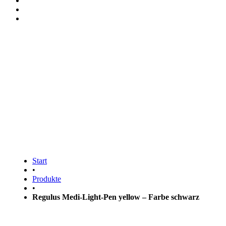
Regulus Medi-Light-Pen
yellow – Farbe schwarz
Start
•
Produkte
•
Regulus Medi-Light-Pen yellow – Farbe schwarz