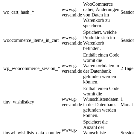
WooCommerce
www.g-
dabei, Änderungen
wc_cart_hash_*
Sessio
versand.de
von Daten im
Warenkorb zu
speichern.
Speichert, welche
www.g-
Produkte sich im
woocommerce_items_in_cart
Sessio
versand.de
Warenkorb
befinden.
Enthält einen Code
womit die
www.g-
Warenkorbdaten in
wp_woocommerce_session_*
2 Tage
versand.de
der Datenbank
gefunden werden
können.
Enthält einen Code
womit die
www.g-
Wunschlistendaten
1
tinv_wishlistkey
versand.de
in der Datenbank
Monat
gefunden werden
können.
Speichert die
Anzahl der
www.g-
tinvwl_wishlists_data_counter
Wunschliste
Sessio