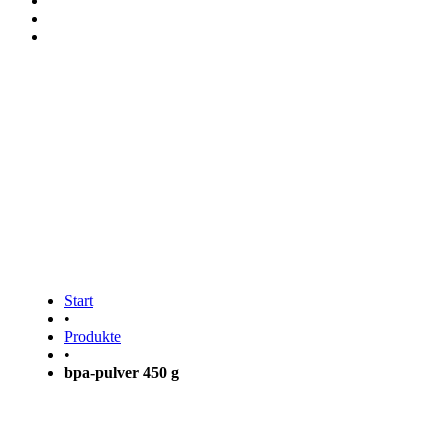
bpa-pulver 450 g
Start
•
Produkte
•
bpa-pulver 450 g