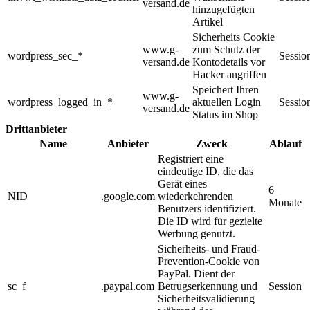
versand.de
hinzugefügten
Artikel
Sicherheits Cookie
www.g-
zum Schutz der
wordpress_sec_*
Sessio
versand.de
Kontodetails vor
Hacker angriffen
Speichert Ihren
www.g-
wordpress_logged_in_*
aktuellen Login
Sessio
versand.de
Status im Shop
Drittanbieter
Name
Anbieter
Zweck
Ablauf
Registriert eine
eindeutige ID, die das
Gerät eines
6
NID
.google.com
wiederkehrenden
Monate
Benutzers identifiziert.
Die ID wird für gezielte
Werbung genutzt.
Sicherheits- und Fraud-
Prevention-Cookie von
PayPal. Dient der
sc_f
.paypal.com
Betrugserkennung und
Session
Sicherheitsvalidierung