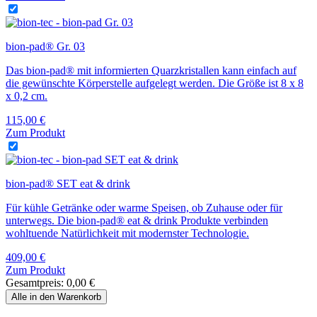
bion-pad® Gr. 03
Das bion-pad® mit informierten Quarzkristallen kann einfach auf
die gewünschte Körperstelle aufgelegt werden. Die Größe ist 8 x 8
x 0,2 cm.
115,00
€
Zum Produkt
bion-pad® SET eat & drink
Für kühle Getränke oder warme Speisen, ob Zuhause oder für
unterwegs. Die bion-pad® eat & drink Produkte verbinden
wohltuende Natürlichkeit mit modernster Technologie.
409,00
€
Zum Produkt
Gesamtpreis:
0,00
€
Alle in den Warenkorb