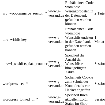
Enthält einen Code
womit die
www.g-
Warenkorbdaten in
wp_woocommerce_session_*
2 Tage
versand.de
der Datenbank
gefunden werden
können.
Enthält einen Code
womit die
www.g-
Wunschlistendaten
1
tinv_wishlistkey
versand.de
in der Datenbank
Monat
gefunden werden
können.
Speichert die
Anzahl der
www.g-
tinvwl_wishlists_data_counter
Wunschliste
Sessio
versand.de
hinzugefügten
Artikel
Sicherheits Cookie
www.g-
zum Schutz der
wordpress_sec_*
Sessio
versand.de
Kontodetails vor
Hacker angriffen
Speichert Ihren
www.g-
wordpress_logged_in_*
aktuellen Login
Sessio
versand.de
Status im Shop