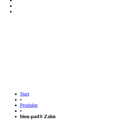
bion-pad® Zahn
Start
•
Produkte
•
bion-pad® Zahn