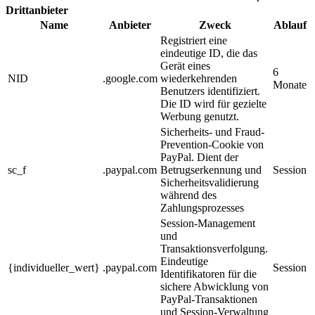
Drittanbieter
Name
Anbieter
Zweck
Ablauf
Registriert eine
eindeutige ID, die das
Gerät eines
6
NID
.google.com
wiederkehrenden
Monate
Benutzers identifiziert.
Die ID wird für gezielte
Werbung genutzt.
Sicherheits- und Fraud-
Prevention-Cookie von
PayPal. Dient der
sc_f
.paypal.com
Betrugserkennung und
Session
Sicherheitsvalidierung
während des
Zahlungsprozesses
Session-Management
und
Transaktionsverfolgung.
Eindeutige
{individueller_wert}
.paypal.com
Session
Identifikatoren für die
sichere Abwicklung von
PayPal-Transaktionen
und Session-Verwaltung