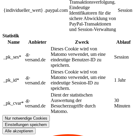
Transaktionsverfolgung.
Eindeutige
{individueller_wert}
.paypal.com
Session
Identifikatoren für die
sichere Abwicklung von
PayPal-Transaktionen
und Session-Verwaltung
Statistik
Name
Anbieter
Zweck
Ablauf
Dieses Cookie wird von
.g-
Matomo verwendet, um eine
_pk_ses*
Session
versand.de
eindeutige Benutzer-ID zu
speichern.
Dieses Cookie wird von
.g-
Matomo verwendet, um eine
_pk_id*
1 Jahr
versand.de
eindeutige Session-ID zu
speichern.
Dient der statistischen
.g-
Auswertung der
30
_pk_cvar*
versand.de
Besucherzugriffe durch
Minuten
Matomo.
Nur notwendige Cookies
Einstellungen speichern
Alle akzeptieren