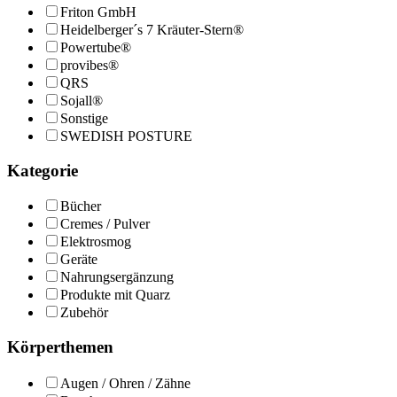
Friton GmbH
Heidelberger´s 7 Kräuter-Stern®
Powertube®
provibes®
QRS
Sojall®
Sonstige
SWEDISH POSTURE
Kategorie
Bücher
Cremes / Pulver
Elektrosmog
Geräte
Nahrungsergänzung
Produkte mit Quarz
Zubehör
Körperthemen
Augen / Ohren / Zähne