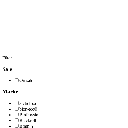
Filter
Sale
On sale
Marke
arcticfood
bion-tec®
BioPhysio
Blackroll
Brain-Y