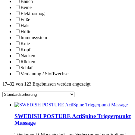
Bauch
Beine
Elektrosmog
Füße
Hals
Hüfte
Immunsystem
Knie
Kopf
Nacken
Rücken
Schlaf
Verdauung / Stoffwechsel
17–32 von 123 Ergebnissen werden angezeigt
SWEDISH POSTURE ActiSpine Triggerpunkt
Massage
Triggerpunkt-Massagegerät zur Verbesserung von Haltung