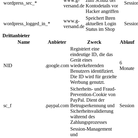
www.g-
zum Schutz der
wordpress_sec_*
Sessio
versand.de
Kontodetails vor
Hacker angriffen
Speichert Ihren
www.g-
wordpress_logged_in_*
aktuellen Login
Sessio
versand.de
Status im Shop
Drittanbieter
Name
Anbieter
Zweck
Ablauf
Registriert eine
eindeutige ID, die das
Gerät eines
6
NID
.google.com
wiederkehrenden
Monate
Benutzers identifiziert.
Die ID wird für gezielte
Werbung genutzt.
Sicherheits- und Fraud-
Prevention-Cookie von
PayPal. Dient der
sc_f
.paypal.com
Betrugserkennung und
Session
Sicherheitsvalidierung
während des
Zahlungsprozesses
Session-Management
und