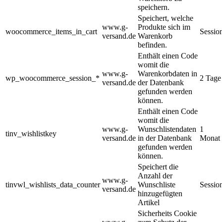
speichern.
Speichert, welche
www.g-
Produkte sich im
woocommerce_items_in_cart
Sessio
versand.de
Warenkorb
befinden.
Enthält einen Code
womit die
www.g-
Warenkorbdaten in
wp_woocommerce_session_*
2 Tage
versand.de
der Datenbank
gefunden werden
können.
Enthält einen Code
womit die
www.g-
Wunschlistendaten
1
tinv_wishlistkey
versand.de
in der Datenbank
Monat
gefunden werden
können.
Speichert die
Anzahl der
www.g-
tinvwl_wishlists_data_counter
Wunschliste
Sessio
versand.de
hinzugefügten
Artikel
Sicherheits Cookie