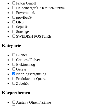
Friton GmbH
Heidelberger´s 7 Kräuter-Stern®
Powertube®
provibes®
QRS
Sojall®
Sonstige
SWEDISH POSTURE
Kategorie
Bücher
Cremes / Pulver
Elektrosmog
Geräte
Nahrungsergänzung
Produkte mit Quarz
Zubehör
Körperthemen
Augen / Ohren / Zähne