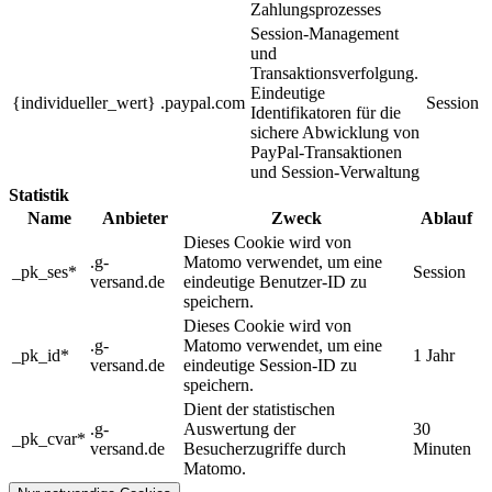
Zahlungsprozesses
Session-Management
und
Transaktionsverfolgung.
Eindeutige
{individueller_wert}
.paypal.com
Session
Identifikatoren für die
sichere Abwicklung von
PayPal-Transaktionen
und Session-Verwaltung
Statistik
Name
Anbieter
Zweck
Ablauf
Dieses Cookie wird von
.g-
Matomo verwendet, um eine
_pk_ses*
Session
versand.de
eindeutige Benutzer-ID zu
speichern.
Dieses Cookie wird von
.g-
Matomo verwendet, um eine
_pk_id*
1 Jahr
versand.de
eindeutige Session-ID zu
speichern.
Dient der statistischen
.g-
Auswertung der
30
_pk_cvar*
versand.de
Besucherzugriffe durch
Minuten
Matomo.