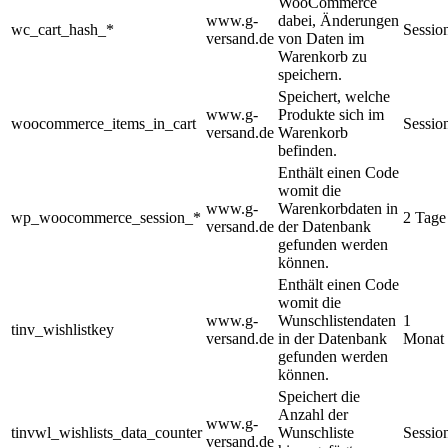
WooCommerce
www.g-
dabei, Änderungen
wc_cart_hash_*
Sessio
versand.de
von Daten im
Warenkorb zu
speichern.
Speichert, welche
www.g-
Produkte sich im
woocommerce_items_in_cart
Sessio
versand.de
Warenkorb
befinden.
Enthält einen Code
womit die
www.g-
Warenkorbdaten in
wp_woocommerce_session_*
2 Tage
versand.de
der Datenbank
gefunden werden
können.
Enthält einen Code
womit die
www.g-
Wunschlistendaten
1
tinv_wishlistkey
versand.de
in der Datenbank
Monat
gefunden werden
können.
Speichert die
Anzahl der
www.g-
tinvwl_wishlists_data_counter
Wunschliste
Sessio
versand.de