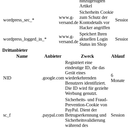
hinzugefügten
Artikel
Sicherheits Cookie
www.g-
zum Schutz der
wordpress_sec_*
Sessio
versand.de
Kontodetails vor
Hacker angriffen
Speichert Ihren
www.g-
wordpress_logged_in_*
aktuellen Login
Sessio
versand.de
Status im Shop
Drittanbieter
Name
Anbieter
Zweck
Ablauf
Registriert eine
eindeutige ID, die das
Gerät eines
6
NID
.google.com
wiederkehrenden
Monate
Benutzers identifiziert.
Die ID wird für gezielte
Werbung genutzt.
Sicherheits- und Fraud-
Prevention-Cookie von
PayPal. Dient der
sc_f
.paypal.com
Betrugserkennung und
Session
Sicherheitsvalidierung
während des