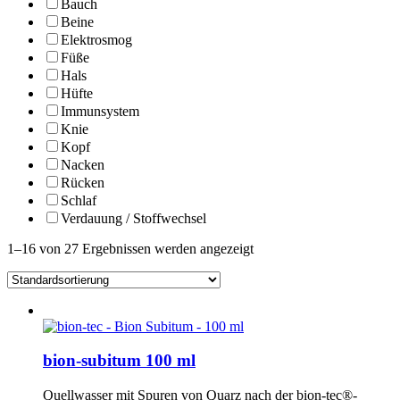
Bauch
Beine
Elektrosmog
Füße
Hals
Hüfte
Immunsystem
Knie
Kopf
Nacken
Rücken
Schlaf
Verdauung / Stoffwechsel
1–16 von 27 Ergebnissen werden angezeigt
bion-subitum 100 ml
Quellwasser mit Spuren von Quarz nach der bion-tec®-