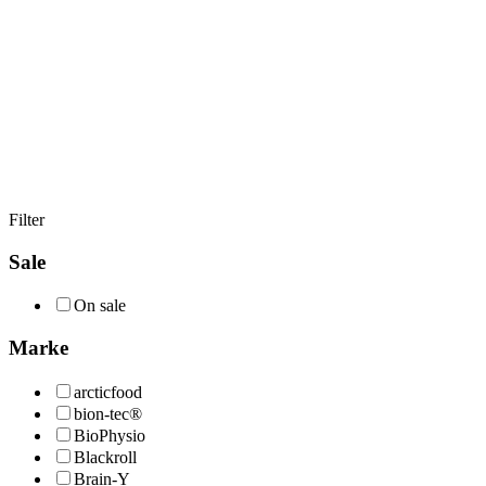
Filter
Sale
On sale
Marke
arcticfood
bion-tec®
BioPhysio
Blackroll
Brain-Y