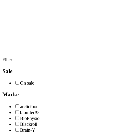
Filter
Sale
On sale
Marke
arcticfood
bion-tec®
BioPhysio
Blackroll
Brain-Y