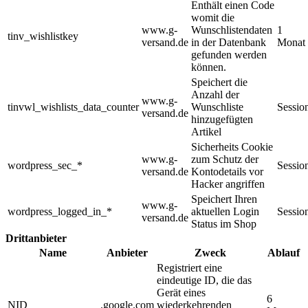
Enthält einen Code
womit die
www.g-
Wunschlistendaten
1
tinv_wishlistkey
versand.de
in der Datenbank
Monat
gefunden werden
können.
Speichert die
Anzahl der
www.g-
tinvwl_wishlists_data_counter
Wunschliste
Sessio
versand.de
hinzugefügten
Artikel
Sicherheits Cookie
www.g-
zum Schutz der
wordpress_sec_*
Sessio
versand.de
Kontodetails vor
Hacker angriffen
Speichert Ihren
www.g-
wordpress_logged_in_*
aktuellen Login
Sessio
versand.de
Status im Shop
Drittanbieter
Name
Anbieter
Zweck
Ablauf
Registriert eine
eindeutige ID, die das
Gerät eines
6
NID
.google.com
wiederkehrenden