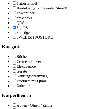
Friton GmbH
Heidelberger´s 7 Kräuter-Stern®
Powertube®
provibes®
QRS
Sojall®
Sonstige
SWEDISH POSTURE
Kategorie
Bücher
Cremes / Pulver
Elektrosmog
Geräte
Nahrungsergänzung
Produkte mit Quarz
Zubehör
Körperthemen
Augen / Ohren / Zähne