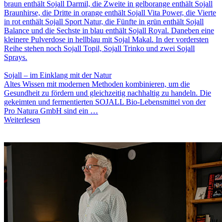
Sojall – im Einklang mit der Natur
Altes Wissen mit modernen Methoden kombinieren, um die
Gesundheit zu fördern und gleichzeitig nachhaltig zu handeln. Die
gekeimten und fermentierten SOJALL Bio-Lebensmittel von der
Pro Natura GmbH sind ein …
Weiterlesen