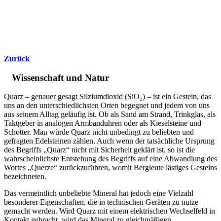
Zurück
Wissenschaft und Natur
Quarz – genauer gesagt Silziumdioxid (SiO₂) – ist ein Gestein, das
uns an den unterschiedlichsten Orten begegnet und jedem von uns
aus seinem Alltag geläufig ist. Ob als Sand am Strand, Trinkglas, als
Taktgeber in analogen Armbanduhren oder als Kieselsteine und
Schotter. Man würde Quarz nicht unbedingt zu beliebten und
gefragten Edelsteinen zählen. Auch wenn der tatsächliche Ursprung
des Begriffs „Quarz“ nicht mit Sicherheit geklärt ist, so ist die
wahrscheinlichste Entstehung des Begriffs auf eine Abwandlung des
Wortes „Querze“ zurückzuführen, womit Bergleute lästiges Gesteins
bezeichneten.
Das vermeintlich unbeliebte Mineral hat jedoch eine Vielzahl
besonderer Eigenschaften, die in technischen Geräten zu nutze
gemacht werden. Wird Quarz mit einem elektrischen Wechselfeld in
Kontakt gebracht, wird das Mineral zu gleichmäßigen