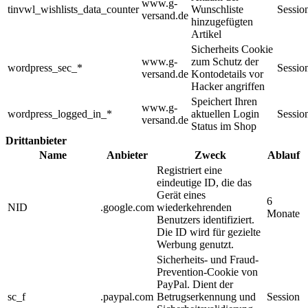
www.g-
tinvwl_wishlists_data_counter
Wunschliste
Sessio
versand.de
hinzugefügten
Artikel
Sicherheits Cookie
www.g-
zum Schutz der
wordpress_sec_*
Sessio
versand.de
Kontodetails vor
Hacker angriffen
Speichert Ihren
www.g-
wordpress_logged_in_*
aktuellen Login
Sessio
versand.de
Status im Shop
Drittanbieter
Name
Anbieter
Zweck
Ablauf
Registriert eine
eindeutige ID, die das
Gerät eines
6
NID
.google.com
wiederkehrenden
Monate
Benutzers identifiziert.
Die ID wird für gezielte
Werbung genutzt.
Sicherheits- und Fraud-
Prevention-Cookie von
PayPal. Dient der
sc_f
.paypal.com
Betrugserkennung und
Session