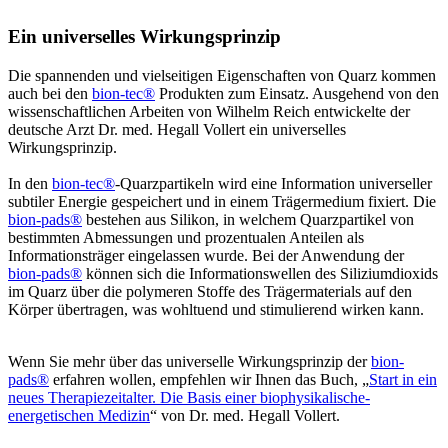
Ein universelles Wirkungsprinzip
Die spannenden und vielseitigen Eigenschaften von Quarz kommen
auch bei den
bion-tec®
Produkten zum Einsatz. Ausgehend von den
wissenschaftlichen Arbeiten von Wilhelm Reich entwickelte der
deutsche Arzt Dr. med. Hegall Vollert ein universelles
Wirkungsprinzip.
In den
bion-tec®
-Quarzpartikeln wird eine Information universeller
subtiler Energie gespeichert und in einem Trägermedium fixiert. Die
bion-pads®
bestehen aus Silikon, in welchem Quarzpartikel von
bestimmten Abmessungen und prozentualen Anteilen als
Informationsträger eingelassen wurde. Bei der Anwendung der
bion-pads®
können sich die Informationswellen des Siliziumdioxids
im Quarz über die polymeren Stoffe des Trägermaterials auf den
Körper übertragen, was wohltuend und stimulierend wirken kann.
Wenn Sie mehr über das universelle Wirkungsprinzip der
bion-
pads®
erfahren wollen, empfehlen wir Ihnen das Buch, „
Start in ein
neues Therapiezeitalter. Die Basis einer biophysikalische-
energetischen Medizin
“ von Dr. med. Hegall Vollert.