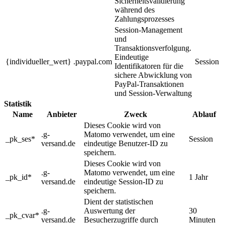
Sicherheitsvalidierung
während des
Zahlungsprozesses
Session-Management
und
Transaktionsverfolgung.
Eindeutige
{individueller_wert}
.paypal.com
Session
Identifikatoren für die
sichere Abwicklung von
PayPal-Transaktionen
und Session-Verwaltung
Statistik
Name
Anbieter
Zweck
Ablauf
Dieses Cookie wird von
.g-
Matomo verwendet, um eine
_pk_ses*
Session
versand.de
eindeutige Benutzer-ID zu
speichern.
Dieses Cookie wird von
.g-
Matomo verwendet, um eine
_pk_id*
1 Jahr
versand.de
eindeutige Session-ID zu
speichern.
Dient der statistischen
.g-
Auswertung der
30
_pk_cvar*
versand.de
Besucherzugriffe durch
Minuten