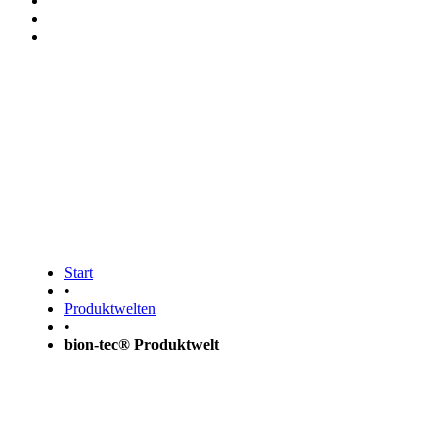
bion-tec® Produktwelt
Start
•
Produktwelten
•
bion-tec® Produktwelt