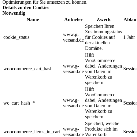
Optimierungen für Sie umsetzen zu können.
Details zu den Cookies
Notwendig
Name
Anbieter
Zweck
Ablau
Speichert Ihren
Zustimmungsstatus
www.g-
cookie_status
für Cookies auf
1 Jahr
versand.de
der aktuellen
Domäne.
Hilft
WooCommerce
www.g-
dabei, Änderungen
woocommerce_cart_hash
Sessio
versand.de
von Daten im
Warenkorb zu
speichern.
Hilft
WooCommerce
www.g-
dabei, Änderungen
wc_cart_hash_*
Sessio
versand.de
von Daten im
Warenkorb zu
speichern.
Speichert, welche
www.g-
Produkte sich im
woocommerce_items_in_cart
Sessio
versand.de
Warenkorb