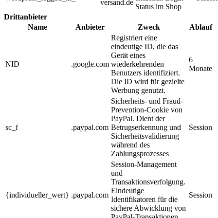
versand.de
Status im Shop
Drittanbieter
Name
Anbieter
Zweck
Ablauf
Registriert eine
eindeutige ID, die das
Gerät eines
6
NID
.google.com
wiederkehrenden
Monate
Benutzers identifiziert.
Die ID wird für gezielte
Werbung genutzt.
Sicherheits- und Fraud-
Prevention-Cookie von
PayPal. Dient der
sc_f
.paypal.com
Betrugserkennung und
Session
Sicherheitsvalidierung
während des
Zahlungsprozesses
Session-Management
und
Transaktionsverfolgung.
Eindeutige
{individueller_wert}
.paypal.com
Session
Identifikatoren für die
sichere Abwicklung von
PayPal-Transaktionen