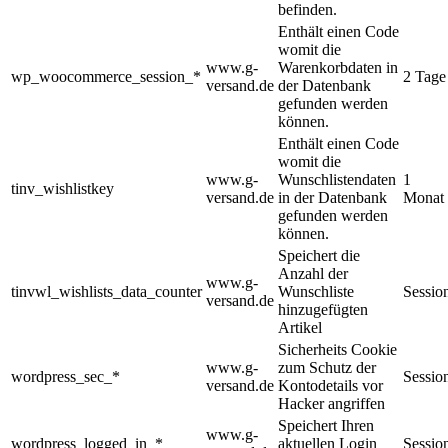
befinden.
Enthält einen Code
womit die
www.g-
Warenkorbdaten in
wp_woocommerce_session_*
2 Tage
versand.de
der Datenbank
gefunden werden
können.
Enthält einen Code
womit die
www.g-
Wunschlistendaten
1
tinv_wishlistkey
versand.de
in der Datenbank
Monat
gefunden werden
können.
Speichert die
Anzahl der
www.g-
tinvwl_wishlists_data_counter
Wunschliste
Sessio
versand.de
hinzugefügten
Artikel
Sicherheits Cookie
www.g-
zum Schutz der
wordpress_sec_*
Sessio
versand.de
Kontodetails vor
Hacker angriffen
Speichert Ihren
www.g-
wordpress_logged_in_*
aktuellen Login
Sessio