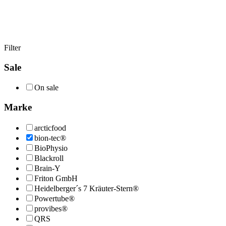
Filter
Sale
On sale
Marke
arcticfood
bion-tec®
BioPhysio
Blackroll
Brain-Y
Friton GmbH
Heidelberger´s 7 Kräuter-Stern®
Powertube®
provibes®
QRS