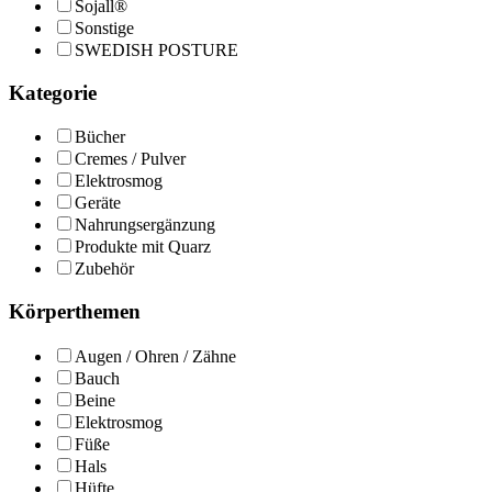
Sojall®
Sonstige
SWEDISH POSTURE
Kategorie
Bücher
Cremes / Pulver
Elektrosmog
Geräte
Nahrungsergänzung
Produkte mit Quarz
Zubehör
Körperthemen
Augen / Ohren / Zähne
Bauch
Beine
Elektrosmog
Füße
Hals
Hüfte